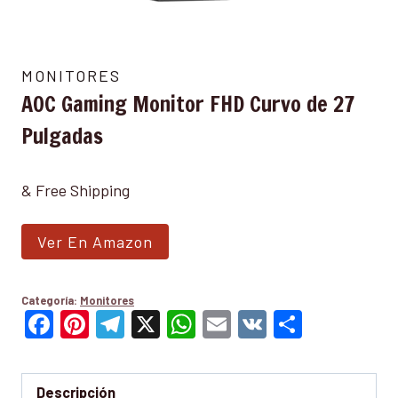
MONITORES
AOC Gaming Monitor FHD Curvo de 27
Pulgadas
& Free Shipping
Ver En Amazon
Categoría:
Monitores
Facebook
Pinterest
Telegram
X
WhatsApp
Email
VK
Compar
Descripción