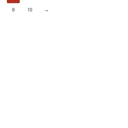
9
10
→