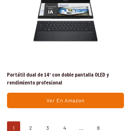
Portátil dual de 14″ con doble pantalla OLED y
rendimiento profesional
Ver En Amazon
1
2
3
4
…
8