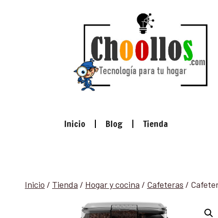
Inicio
Blog
Tienda
Inicio
/
Tienda
/
Hogar y cocina
/
Cafeteras
/
Cafeter