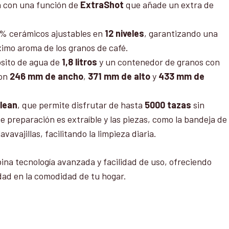
a con una función de
ExtraShot
que añade un extra de
00% cerámicos ajustables en
12 niveles
, garantizando una
imo aroma de los granos de café.
sito de agua de
1,8 litros
y un contenedor de granos con
son
246 mm de ancho
,
371 mm de alto
y
433 mm de
lean
, que permite disfrutar de hasta
5000 tazas
sin
e preparación es extraíble y las piezas, como la bandeja de
vavajillas, facilitando la limpieza diaria.
na tecnología avanzada y facilidad de uso, ofreciendo
idad en la comodidad de tu hogar.