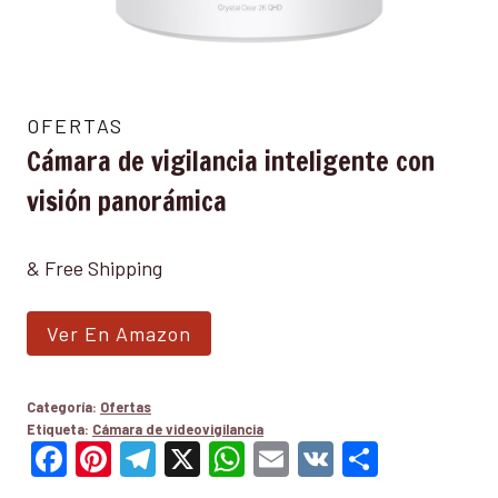
OFERTAS
Cámara de vigilancia inteligente con
visión panorámica
& Free Shipping
Ver En Amazon
Categoría:
Ofertas
Etiqueta:
Cámara de videovigilancia
Facebook
Pinterest
Telegram
X
WhatsApp
Email
VK
Compar