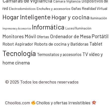
Cámaras de vigilancia
Dispositivos de
Cámara Vigilancia
red
Gafas Realidad Virtual
Enchufes y accesorios
Electrodomésticos
Hogar Inteligente
Hogar y cocina
Iluminación
Informática
Luces/Iluminación
Impresoras y Accesorios
Portátil
Monitores
Móvil
Ordenador de Mesa
Ofertas
Tablet
Robot Aspirador
Robots de cocina y Batidoras
Tecnología
TV vídeo y
Termostatos y accesorios
home cinema
© 2025 Todos los derechos reservados
Choollos.com
Chollos y ofertas irresistibles