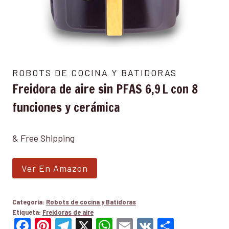
ROBOTS DE COCINA Y BATIDORAS
Freidora de aire sin PFAS 6,9 L con 8
funciones y cerámica
& Free Shipping
Ver En Amazon
Categoría:
Robots de cocina y Batidoras
Etiqueta:
Freidoras de aire
Facebook
Pinterest
Telegram
X
WhatsApp
Email
VK
Compar