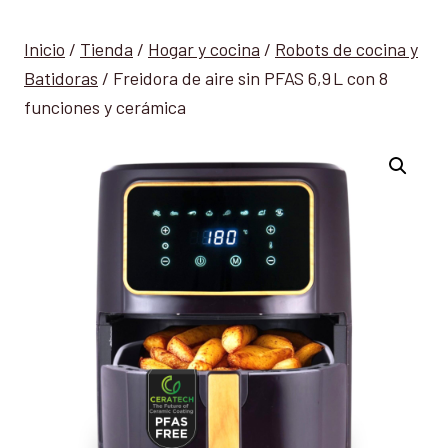
Inicio
/
Tienda
/
Hogar y cocina
/
Robots de cocina y
Batidoras
/
Freidora de aire sin PFAS 6,9 L con 8
funciones y cerámica