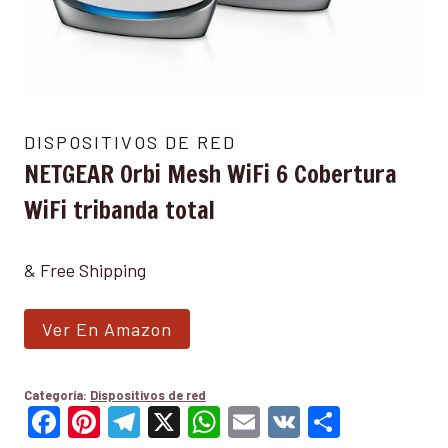
DISPOSITIVOS DE RED
NETGEAR Orbi Mesh WiFi 6 Cobertura
WiFi tribanda total
& Free Shipping
Ver En Amazon
Categoría:
Dispositivos de red
Facebook
Pinterest
Telegram
X
WhatsApp
Email
VK
Compar