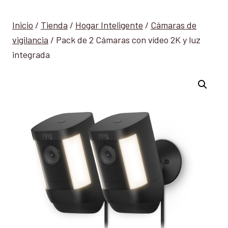
Inicio
/
Tienda
/
Hogar Inteligente
/
Cámaras de
vigilancia
/
Pack de 2 Cámaras con vídeo 2K y luz
integrada