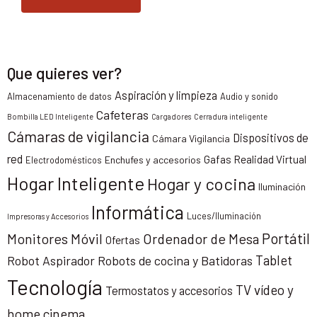
Que quieres ver?
Aspiración y limpieza
Almacenamiento de datos
Audio y sonido
Cafeteras
Bombilla LED Inteligente
Cargadores
Cerradura inteligente
Cámaras de vigilancia
Dispositivos de
Cámara Vigilancia
red
Gafas Realidad Virtual
Enchufes y accesorios
Electrodomésticos
Hogar Inteligente
Hogar y cocina
Iluminación
Informática
Luces/Iluminación
Impresoras y Accesorios
Portátil
Monitores
Móvil
Ordenador de Mesa
Ofertas
Tablet
Robot Aspirador
Robots de cocina y Batidoras
Tecnología
TV vídeo y
Termostatos y accesorios
home cinema