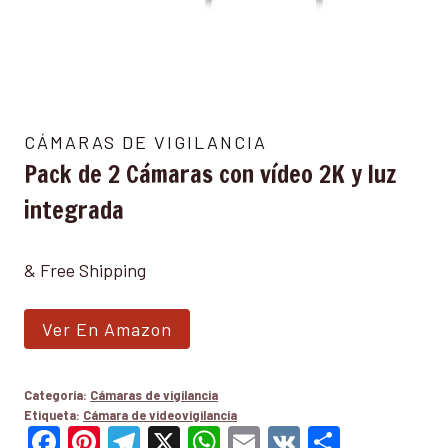
CÁMARAS DE VIGILANCIA
Pack de 2 Cámaras con vídeo 2K y luz
integrada
& Free Shipping
Ver En Amazon
Categoría:
Cámaras de vigilancia
Etiqueta:
Cámara de videovigilancia
Facebook
Pinterest
Telegram
X
WhatsApp
Email
VK
Compar