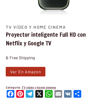
TV VÍDEO Y HOME CINEMA
Proyector inteligente Full HD con
Netflix y Google TV
& Free Shipping
Ver En Amazon
Categoría:
TV vídeo y home cinema
Facebook
Pinterest
Telegram
X
WhatsApp
Email
VK
Compar