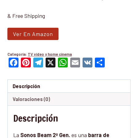
& Free Shipping
Ver En Amazon
Categoría:
TV vídeo y home cinema
Facebook
Pinterest
Telegram
X
WhatsApp
Email
VK
Compar
Descripción
Valoraciones (0)
Descripción
La
Sonos Beam 2ª Gen.
es una
barra de